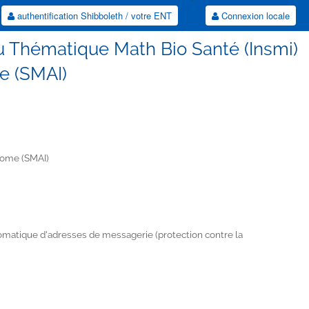
authentification Shibboleth / votre ENT
Connexion locale
u Thématique Math Bio Santé (Insmi)
e (SMAI)
iome (SMAI)
tomatique d'adresses de messagerie (protection contre la