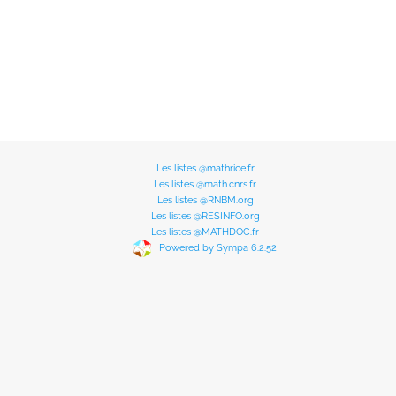
Les listes @mathrice.fr
Les listes @math.cnrs.fr
Les listes @RNBM.org
Les listes @RESINFO.org
Les listes @MATHDOC.fr
Powered by Sympa 6.2.52