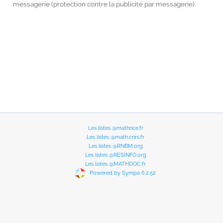
messagerie (protection contre la publicité par messagerie).
Les listes @mathrice.fr
Les listes @math.cnrs.fr
Les listes @RNBM.org
Les listes @RESINFO.org
Les listes @MATHDOC.fr
Powered by Sympa 6.2.52