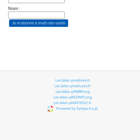
Nom :
Les listes @mathrice.fr
Les listes @math.cnrs.fr
Les listes @RNBM.org
Les listes @RESINFO.org
Les listes @MATHDOC.fr
Powered by Sympa 6.2.52