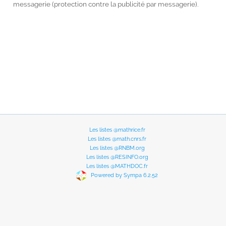
messagerie (protection contre la publicité par messagerie).
Les listes @mathrice.fr
Les listes @math.cnrs.fr
Les listes @RNBM.org
Les listes @RESINFO.org
Les listes @MATHDOC.fr
Powered by Sympa 6.2.52