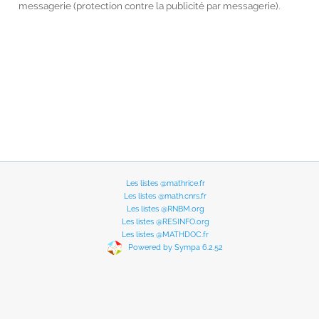
messagerie (protection contre la publicité par messagerie).
Les listes @mathrice.fr
Les listes @math.cnrs.fr
Les listes @RNBM.org
Les listes @RESINFO.org
Les listes @MATHDOC.fr
Powered by Sympa 6.2.52