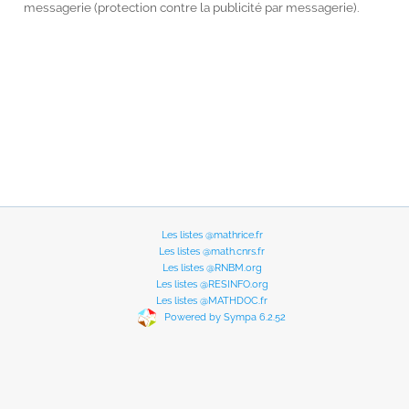
messagerie (protection contre la publicité par messagerie).
Les listes @mathrice.fr
Les listes @math.cnrs.fr
Les listes @RNBM.org
Les listes @RESINFO.org
Les listes @MATHDOC.fr
Powered by Sympa 6.2.52