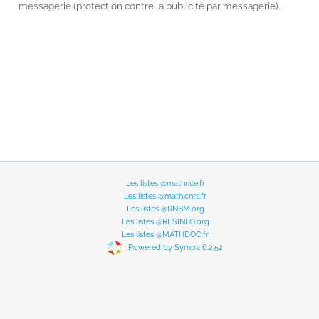
messagerie (protection contre la publicité par messagerie).
Les listes @mathrice.fr
Les listes @math.cnrs.fr
Les listes @RNBM.org
Les listes @RESINFO.org
Les listes @MATHDOC.fr
Powered by Sympa 6.2.52