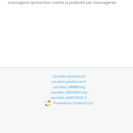
messagerie (protection contre la publicité par messagerie).
Les listes @mathrice.fr
Les listes @math.cnrs.fr
Les listes @RNBM.org
Les listes @RESINFO.org
Les listes @MATHDOC.fr
Powered by Sympa 6.2.52