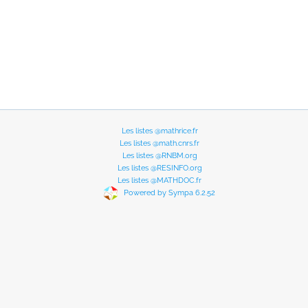
Les listes @mathrice.fr
Les listes @math.cnrs.fr
Les listes @RNBM.org
Les listes @RESINFO.org
Les listes @MATHDOC.fr
Powered by Sympa 6.2.52