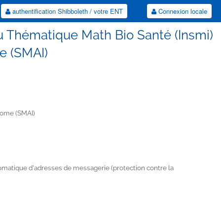
authentification Shibboleth / votre ENT
Connexion locale
u Thématique Math Bio Santé (Insmi)
e (SMAI)
iome (SMAI)
tomatique d'adresses de messagerie (protection contre la