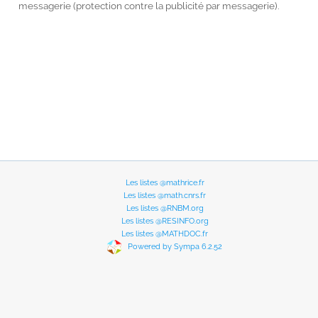
messagerie (protection contre la publicité par messagerie).
Les listes @mathrice.fr
Les listes @math.cnrs.fr
Les listes @RNBM.org
Les listes @RESINFO.org
Les listes @MATHDOC.fr
Powered by Sympa 6.2.52