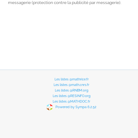
messagerie (protection contre la publicité par messagerie).
Les listes @mathrice.fr
Les listes @math.cnrs.fr
Les listes @RNBM.org
Les listes @RESINFO.org
Les listes @MATHDOC.fr
Powered by Sympa 6.2.52