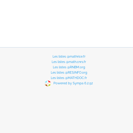
Les listes @mathrice.fr
Les listes @math.cnrs.fr
Les listes @RNBM.org
Les listes @RESINFO.org
Les listes @MATHDOC.fr
Powered by Sympa 6.2.52