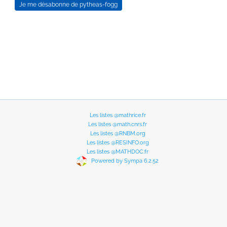
Les listes @mathrice.fr
Les listes @math.cnrs.fr
Les listes @RNBM.org
Les listes @RESINFO.org
Les listes @MATHDOC.fr
Powered by Sympa 6.2.52