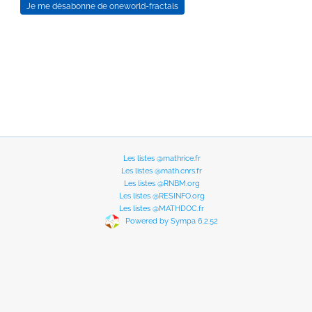
Les listes @mathrice.fr
Les listes @math.cnrs.fr
Les listes @RNBM.org
Les listes @RESINFO.org
Les listes @MATHDOC.fr
Powered by Sympa 6.2.52