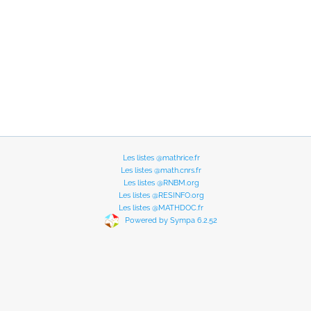
Les listes @mathrice.fr
Les listes @math.cnrs.fr
Les listes @RNBM.org
Les listes @RESINFO.org
Les listes @MATHDOC.fr
Powered by Sympa 6.2.52