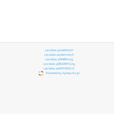
Les listes @mathrice.fr
Les listes @math.cnrs.fr
Les listes @RNBM.org
Les listes @RESINFO.org
Les listes @MATHDOC.fr
Powered by Sympa 6.2.52