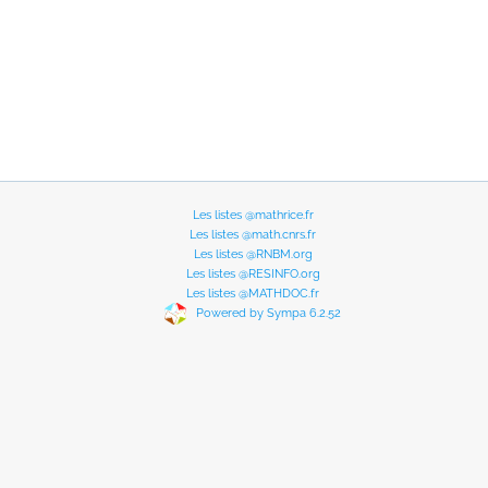
Les listes @mathrice.fr
Les listes @math.cnrs.fr
Les listes @RNBM.org
Les listes @RESINFO.org
Les listes @MATHDOC.fr
Powered by Sympa 6.2.52