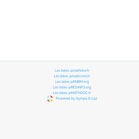
Les listes @mathrice.fr
Les listes @math.cnrs.fr
Les listes @RNBM.org
Les listes @RESINFO.org
Les listes @MATHDOC.fr
Powered by Sympa 6.2.52