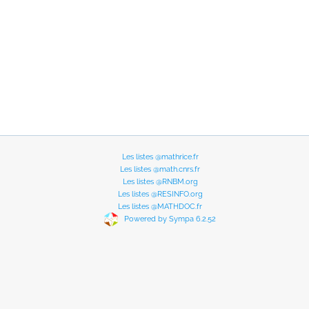
Les listes @mathrice.fr
Les listes @math.cnrs.fr
Les listes @RNBM.org
Les listes @RESINFO.org
Les listes @MATHDOC.fr
Powered by Sympa 6.2.52