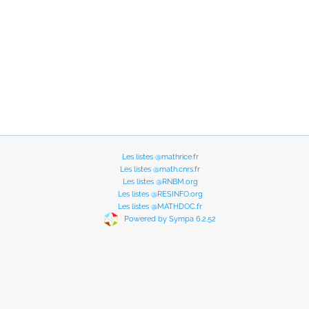
Les listes @mathrice.fr
Les listes @math.cnrs.fr
Les listes @RNBM.org
Les listes @RESINFO.org
Les listes @MATHDOC.fr
Powered by Sympa 6.2.52