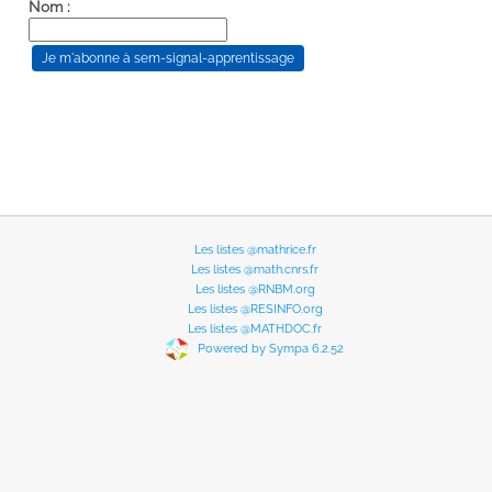
Nom :
Les listes @mathrice.fr
Les listes @math.cnrs.fr
Les listes @RNBM.org
Les listes @RESINFO.org
Les listes @MATHDOC.fr
Powered by Sympa 6.2.52