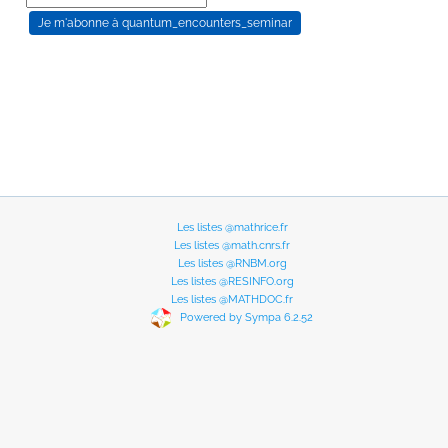
Les listes @mathrice.fr
Les listes @math.cnrs.fr
Les listes @RNBM.org
Les listes @RESINFO.org
Les listes @MATHDOC.fr
Powered by Sympa 6.2.52