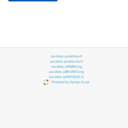
Les listes @mathrice.fr
Les listes @math.cnrs.fr
Les listes @RNBM.org
Les listes @RESINFO.org
Les listes @MATHDOC.fr
Powered by Sympa 6.2.52