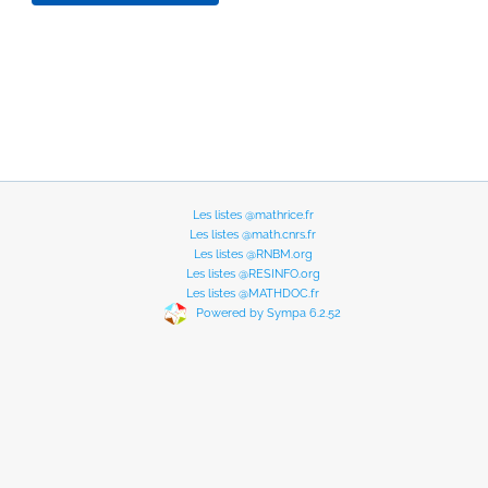
Les listes @mathrice.fr
Les listes @math.cnrs.fr
Les listes @RNBM.org
Les listes @RESINFO.org
Les listes @MATHDOC.fr
Powered by Sympa 6.2.52