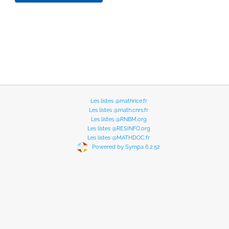
Les listes @mathrice.fr
Les listes @math.cnrs.fr
Les listes @RNBM.org
Les listes @RESINFO.org
Les listes @MATHDOC.fr
Powered by Sympa 6.2.52