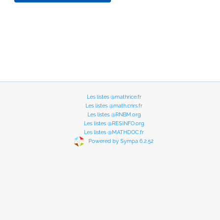
Les listes @mathrice.fr
Les listes @math.cnrs.fr
Les listes @RNBM.org
Les listes @RESINFO.org
Les listes @MATHDOC.fr
Powered by Sympa 6.2.52