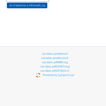
Les listes @mathrice.fr
Les listes @math.cnrs.fr
Les listes @RNBM.org
Les listes @RESINFO.org
Les listes @MATHDOC.fr
Powered by Sympa 6.2.52