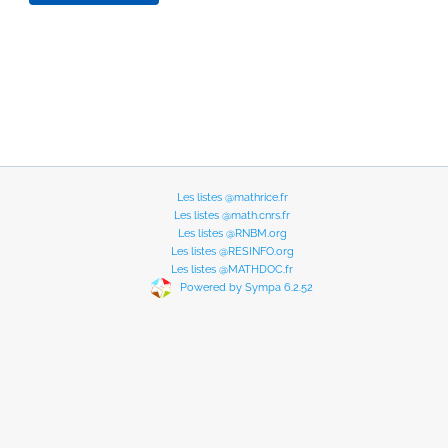
Les listes @mathrice.fr
Les listes @math.cnrs.fr
Les listes @RNBM.org
Les listes @RESINFO.org
Les listes @MATHDOC.fr
Powered by Sympa 6.2.52