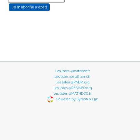
Les listes @mathrice.fr
Les listes @math.cnrs.fr
Les listes @RNBM.org
Les listes @RESINFO.org
Les listes @MATHDOC.fr
Powered by Sympa 6.2.52